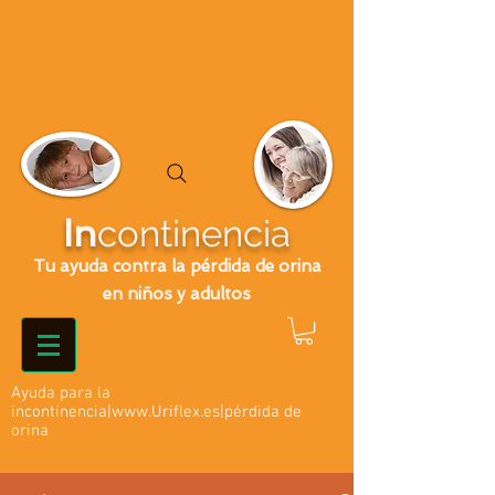
In
continencia
Tu ayuda contra la pérdida de orina
en niños y adultos
Ayuda para la
incontinencia|
www.Uriflex.es
|pérdida de
orina