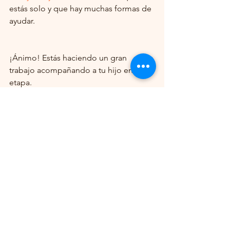
estás solo y que hay muchas formas de 
ayudar.
¡Ánimo! Estás haciendo un gran 
trabajo acompañando a tu hijo en esta 
etapa.
¿Quieres más consejos y productos 
para mejorar la calidad de vida de tu 
familia? Visita Uriflex, la tienda online 
de referencia en soluciones para la 
incontinencia urinaria. Aquí 
encontrarás todo lo que necesitas para 
cuidar a tus seres queridos con cariño y 
eficacia.