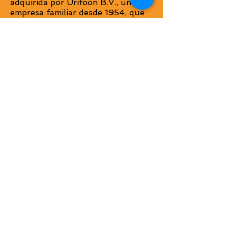
adquirida por Urifoon B.V., una
empresa familiar desde 1954, que
se especializa en la solución de
problemas urinarios durante la
noche y durante el día (ver
www.urifoon.com
). La gama de
UnderWunder es complementaria a
sus otros productos y por lo tanto,
un estupendo complemento para
Urifoon/Uriflex. Para
UnderWunder esta colaboración
ha sido la oportunidad de crecer
más rápido (internacionalmente) y
ayudar a más gente.
¿Tiene algún comentario o
sugerencia sobre nuestros
productos? Por favor envíenos un
correo electrónico a
info@uriflex.es
. Sus comentarios
son importantes para que podamos
seguir mejorando.