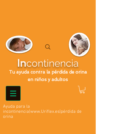
In
continencia
Tu ayuda contra la pérdida de orina
en niños y adultos
Ayuda para la
incontinencia|
www.Uriflex.es
|pérdida de
orina