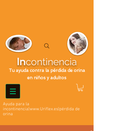
In
continencia
Tu ayuda contra la pérdida de orina
en niños y adultos
Ayuda para la
incontinencia|
www.Uriflex.es
|pérdida de
orina