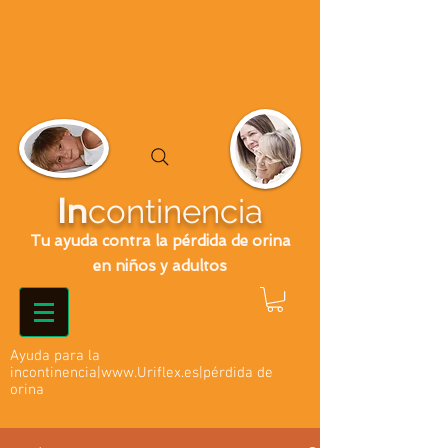
In
continencia
Tu ayuda contra la pérdida de orina
en niños y adultos
Ayuda para la
incontinencia|
www.Uriflex.es
|pérdida de
orina