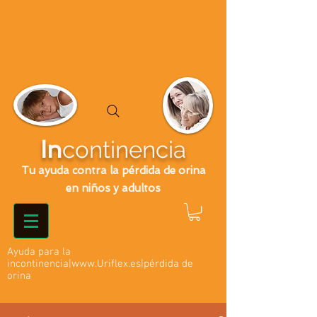
In
continencia
Tu ayuda contra la pérdida de orina
en niños y adultos
Ayuda para la
incontinencia|
www.Uriflex.es
|pérdida de
orina