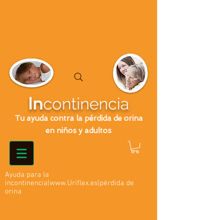
In
continencia
Tu ayuda contra la pérdida de orina
en niños y adultos
Ayuda para la
incontinencia|
www.Uriflex.es
|pérdida de
orina