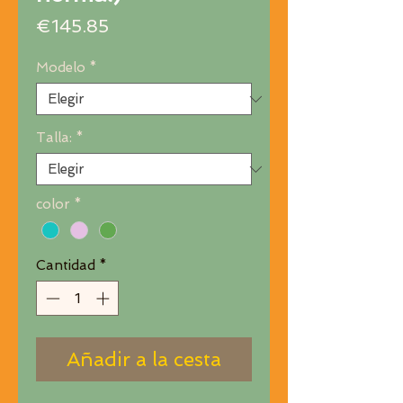
Precio
€145.85
Modelo
*
Talla:
*
color
*
Cantidad
*
Añadir a la cesta