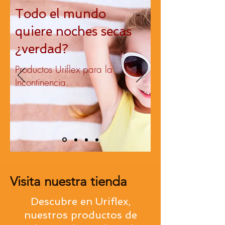
Todo el mundo
quiere noches secas
¿verdad?
Productos Uriflex para la
Incontinencia.
Visita nuestra tienda
Descubre en Uriflex,
nuestros productos de