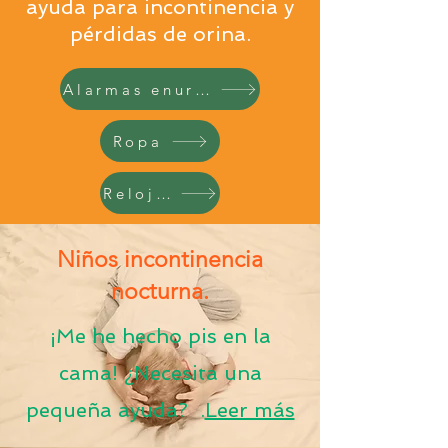
ayuda para incontinencia y
pérdidas de orina.​
Alarmas enuresis
Ropa
Relojes
Niños
incontinencia
nocturna.
¡Me he hecho pis en la
cama! ¿Necesita una
pequeña ayuda? .
Leer más