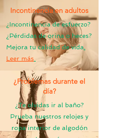
Incontinencia en adultos
¿
Incontinencia de esfuerzo?
¿Pérdidas de orina o heces?
Mejora tu calidad de vida
.
Leer más
¿Problemas durante el
día?
¿Te olvidas ir al baño?
Prueba nuestros relojes y
ropa interior de algodón